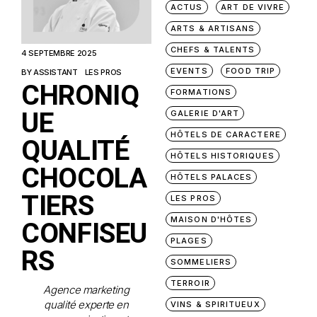
ACTUS
ART DE VIVRE
ARTS & ARTISANS
CHEFS & TALENTS
4 SEPTEMBRE 2025
EVENTS
FOOD TRIP
BY
ASSISTANT
LES PROS
CHRONIQ
FORMATIONS
UE
GALERIE D'ART
HÔTELS DE CARACTERE
QUALITÉ
HÔTELS HISTORIQUES
CHOCOLA
HÔTELS PALACES
TIERS
LES PROS
MAISON D'HÔTES
CONFISEU
PLAGES
RS
SOMMELIERS
TERROIR
Agence marketing
qualité experte en
VINS & SPIRITUEUX