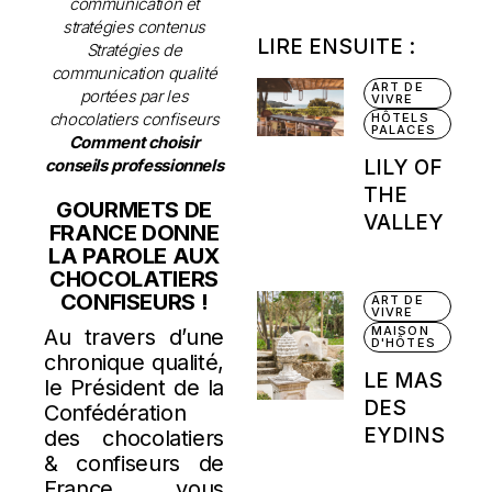
communication et
stratégies contenus
LIRE ENSUITE :
Stratégies de
communication qualité
ART DE
portées par les
VIVRE
chocolatiers confiseurs
HÔTELS
PALACES
Comment choisir
conseils professionnels
LILY OF
THE
GOURMETS DE
VALLEY
FRANCE DONNE
LA PAROLE AUX
CHOCOLATIERS
CONFISEURS !
ART DE
VIVRE
MAISON
Au travers d’une
D'HÔTES
chronique qualité,
LE MAS
le Président de la
DES
Confédération
EYDINS
des chocolatiers
& confiseurs de
France vous