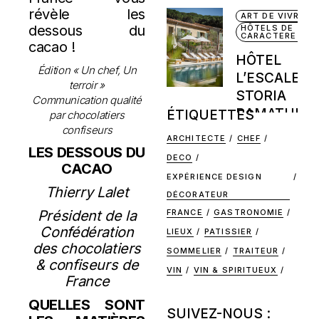
révèle les
ART DE VIVRE
dessous du
HÔTELS DE
CARACTERE
cacao !
HÔTEL
Édition « Un chef, Un
L’ESCALET 
terroir »
STORIA
Communication qualité
RAMATUELL
ÉTIQUETTES
par chocolatiers
confiseurs
ARCHITECTE
CHEF
LES DESSOUS DU
DECO
CACAO
EXPÉRIENCE DESIGN
Thierry Lalet
DÉCORATEUR
FRANCE
GASTRONOMIE
Président de la
Confédération
LIEUX
PATISSIER
des chocolatiers
SOMMELIER
TRAITEUR
& confiseurs de
VIN
VIN & SPIRITUEUX
France
QUELLES SONT
SUIVEZ-NOUS :