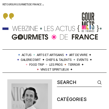
RETOUR SUR GOURMETS DE FRANCE →
✦
ACTUS
✦
ARTS ET ARTISANS
✦
ART DE VIVRE
✦
✦
GALERIE D’ART
✦
CHEFS & TALENTS
✦
EVENTS
✦
✦
FOOD TRIP
✦
LES PROS
✦
TERROIR
✦
✦
VINS ET SPIRITUEUX
✦
CATÉGORIES