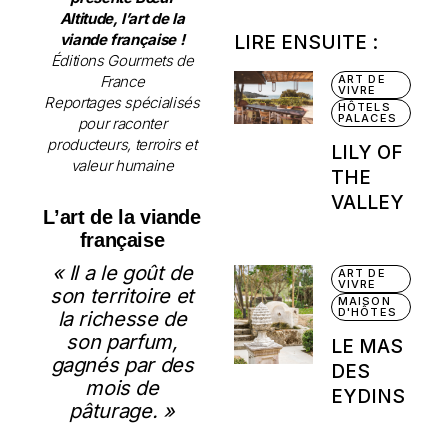
Altitude, l’art de la
viande française !
LIRE ENSUITE :
Éditions Gourmets de
France
ART DE
VIVRE
Reportages spécialisés
HÔTELS
PALACES
pour raconter
producteurs, terroirs et
LILY OF
valeur humaine
THE
VALLEY
L’art de la viande
française
« Il a le goût de
ART DE
VIVRE
son territoire et
MAISON
D'HÔTES
la richesse de
son parfum,
LE MAS
gagnés par des
DES
mois de
EYDINS
pâturage. »