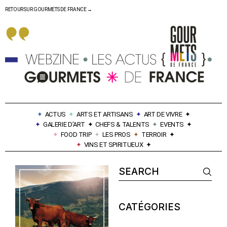
RETOUR SUR GOURMETS DE FRANCE →
✦
ACTUS
✦
ARTS ET ARTISANS
✦
ART DE VIVRE
✦
✦
GALERIE D’ART
✦
CHEFS & TALENTS
✦
EVENTS
✦
✦
FOOD TRIP
✦
LES PROS
✦
TERROIR
✦
✦
VINS ET SPIRITUEUX
✦
CATÉGORIES