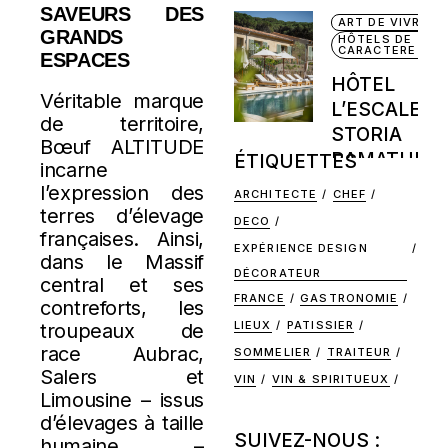
SAVEURS DES
ART DE VIVRE
GRANDS
HÔTELS DE
CARACTERE
ESPACES
HÔTEL
Véritable marque
L’ESCALET 
de territoire,
STORIA
Bœuf ALTITUDE
RAMATUELL
ÉTIQUETTES
incarne
l’expression des
ARCHITECTE
CHEF
terres d’élevage
DECO
françaises. Ainsi,
EXPÉRIENCE DESIGN
dans le Massif
DÉCORATEUR
central et ses
FRANCE
GASTRONOMIE
contreforts, les
LIEUX
PATISSIER
troupeaux de
race Aubrac,
SOMMELIER
TRAITEUR
Salers et
VIN
VIN & SPIRITUEUX
Limousine – issus
d’élevages à taille
SUIVEZ-NOUS :
humaine –