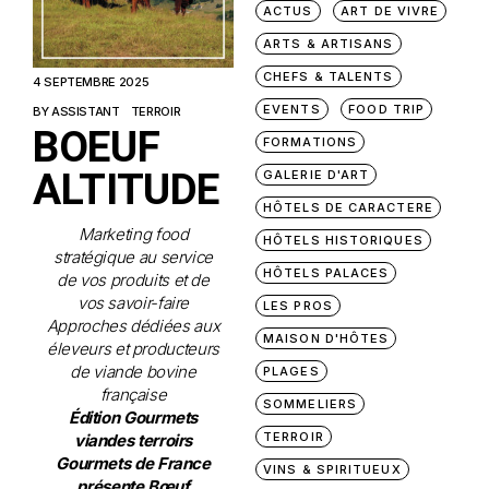
ACTUS
ART DE VIVRE
ARTS & ARTISANS
CHEFS & TALENTS
4 SEPTEMBRE 2025
EVENTS
FOOD TRIP
BY
ASSISTANT
TERROIR
BOEUF
FORMATIONS
ALTITUDE
GALERIE D'ART
HÔTELS DE CARACTERE
Marketing food
HÔTELS HISTORIQUES
stratégique au service
HÔTELS PALACES
de vos produits et de
vos savoir-faire
LES PROS
Approches dédiées aux
MAISON D'HÔTES
éleveurs et producteurs
de viande bovine
PLAGES
française
SOMMELIERS
Édition Gourmets
TERROIR
viandes terroirs
Gourmets de France
VINS & SPIRITUEUX
présente Bœuf