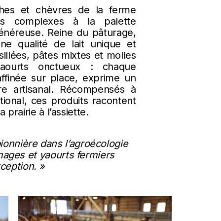
ches et chèvres de la ferme
es complexes à la palette
généreuse. Reine du pâturage,
une qualité de lait unique et
illées, pâtes mixtes et molles
yaourts onctueux : chaque
affinée sur place, exprime un
aire artisanal. Récompensés à
tional, ces produits racontent
 prairie à l’assiette.
ionnière dans l’agroécologie
mages et yaourts fermiers
ception. »