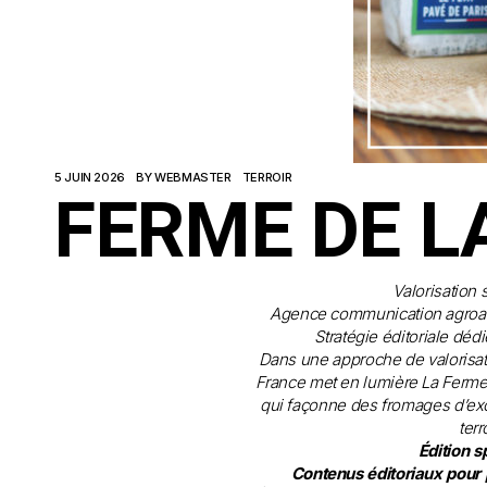
5 JUIN 2026
BY
WEBMASTER
TERROIR
FERME DE L
Valorisation 
Agence communication agroal
Stratégie éditoriale dédié
Dans une approche de valorisat
France met en lumière La Ferme
qui façonne des fromages d’exc
terr
Édition s
Contenus éditoriaux pour 