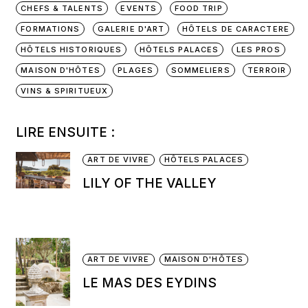
CHEFS & TALENTS
EVENTS
FOOD TRIP
FORMATIONS
GALERIE D'ART
HÔTELS DE CARACTERE
HÔTELS HISTORIQUES
HÔTELS PALACES
LES PROS
MAISON D'HÔTES
PLAGES
SOMMELIERS
TERROIR
VINS & SPIRITUEUX
LIRE ENSUITE :
ART DE VIVRE
HÔTELS PALACES
LILY OF THE VALLEY
ART DE VIVRE
MAISON D'HÔTES
LE MAS DES EYDINS