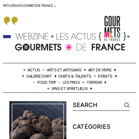
RETOUR SUR GOURMETS DE FRANCE →
✦
ACTUS
✦
ARTS ET ARTISANS
✦
ART DE VIVRE
✦
✦
GALERIE D’ART
✦
CHEFS & TALENTS
✦
EVENTS
✦
✦
FOOD TRIP
✦
LES PROS
✦
TERROIR
✦
✦
VINS ET SPIRITUEUX
✦
CATÉGORIES