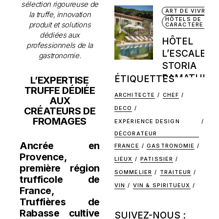
sélection rigoureuse de
ART DE VIVRE
la truffe, innovation
HÔTELS DE
produit et solutions
CARACTERE
dédiées aux
HÔTEL
professionnels de la
L’ESCALET 
gastronomie.
STORIA
RAMATUELL
ÉTIQUETTES
L’EXPERTISE
TRUFFE DÉDIÉE
ARCHITECTE
CHEF
AUX
DECO
CRÉATEURS DE
FROMAGES
EXPÉRIENCE DESIGN
DÉCORATEUR
Ancrée en
FRANCE
GASTRONOMIE
Provence,
LIEUX
PATISSIER
première région
SOMMELIER
TRAITEUR
trufficole de
VIN
VIN & SPIRITUEUX
France,
Truffières de
Rabasse cultive
SUIVEZ-NOUS :