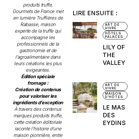
produits truffe,
Gourmets de France met
LIRE ENSUITE :
en lumière Truffières de
Rabasse, maison
ART DE
VIVRE
experte de la truffe qui
HÔTELS
accompagne les
PALACES
professionnels de la
LILY OF
gastronomie et de
THE
l’agroalimentaire dans
VALLEY
leurs créations les plus
exigeantes.
Édition spéciale
fromage :
ART DE
VIVRE
Création de contenus
MAISON
pour valoriser les
D'HÔTES
ingrédients d’exception
LE MAS
À travers des contenus
DES
marques produits truffe,
cette création éditoriale
EYDINS
raconte l’histoire d’une
maison pionnière, entre