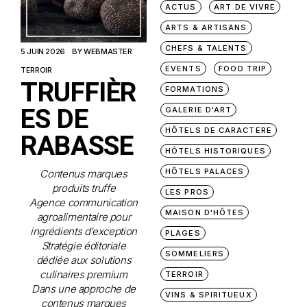
ACTUS
ART DE VIVRE
ARTS & ARTISANS
CHEFS & TALENTS
5 JUIN 2026
BY
WEBMASTER
EVENTS
FOOD TRIP
TERROIR
TRUFFIÈR
FORMATIONS
ES DE
GALERIE D'ART
HÔTELS DE CARACTERE
RABASSE
HÔTELS HISTORIQUES
HÔTELS PALACES
Contenus marques
produits truffe
LES PROS
Agence communication
MAISON D'HÔTES
agroalimentaire pour
ingrédients d’exception
PLAGES
Stratégie éditoriale
SOMMELIERS
dédiée aux solutions
culinaires premium
TERROIR
Dans une approche de
VINS & SPIRITUEUX
contenus marques