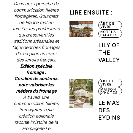
Dans une approche de
communication filières
LIRE ENSUITE :
fromagères, Gourmets
de France met en
ART DE
VIVRE
lumière les producteurs
HÔTELS
qui préservent les
PALACES
traditions artisanales et
LILY OF
façonnent des fromages
THE
d'exception au cœur
VALLEY
des terroirs français.
Édition spéciale
fromage :
Création de contenus
ART DE
pour valoriser les
VIVRE
MAISON
métiers du fromage
D'HÔTES
À travers une
LE MAS
communication filières
fromagères, cette
DES
création éditoriale
EYDINS
raconte l'histoire de la
Fromagerie Le