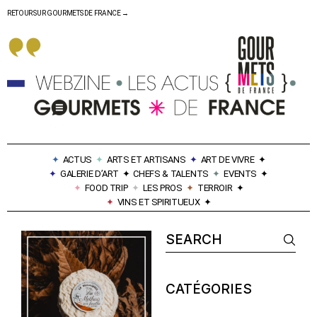
RETOUR SUR GOURMETS DE FRANCE →
✦
ACTUS
✦
ARTS ET ARTISANS
✦
ART DE VIVRE
✦
✦
GALERIE D’ART
✦
CHEFS & TALENTS
✦
EVENTS
✦
✦
FOOD TRIP
✦
LES PROS
✦
TERROIR
✦
✦
VINS ET SPIRITUEUX
✦
CATÉGORIES