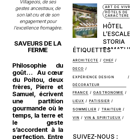
Villageois, de ses
ART DE VIVRE
gestes ancestraux, de
HÔTELS DE
son lait cru et de son
CARACTERE
engagement pour
HÔTEL
l'excellence fromagère.
L’ESCALET 
STORIA
SAVEURS DE LA
RAMATUELL
FERME
ÉTIQUETTES
ARCHITECTE
CHEF
Philosophie du
DECO
goût… Au cœur
EXPÉRIENCE DESIGN
du Poitou, deux
DÉCORATEUR
frères, Pierre et
FRANCE
GASTRONOMIE
Samuel, écrivent
une partition
LIEUX
PATISSIER
gourmande où le
SOMMELIER
TRAITEUR
temps, la terre et
VIN
VIN & SPIRITUEUX
le geste
s’accordent à la
SUIVEZ-NOUS :
perfection. Entre