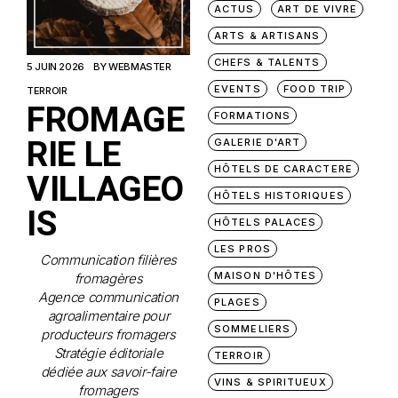
ACTUS
ART DE VIVRE
ARTS & ARTISANS
CHEFS & TALENTS
5 JUIN 2026
BY
WEBMASTER
EVENTS
FOOD TRIP
TERROIR
FROMAGE
FORMATIONS
RIE LE
GALERIE D'ART
HÔTELS DE CARACTERE
VILLAGEO
HÔTELS HISTORIQUES
IS
HÔTELS PALACES
LES PROS
Communication filières
MAISON D'HÔTES
fromagères
Agence communication
PLAGES
agroalimentaire pour
SOMMELIERS
producteurs fromagers
Stratégie éditoriale
TERROIR
dédiée aux savoir-faire
VINS & SPIRITUEUX
fromagers