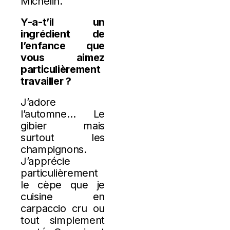
Michelin.
Y-a-t’il un
ingrédient de
l’enfance que
vous aimez
particulièrement
travailler ?
J’adore
l’automne… Le
gibier mais
surtout les
champignons.
J’apprécie
particulièrement
le cèpe que je
cuisine en
carpaccio cru ou
tout simplement