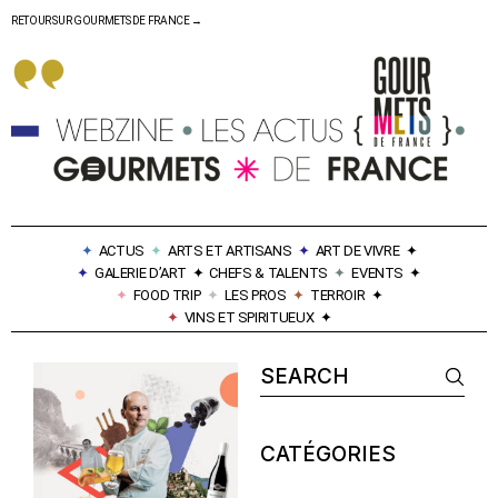
RETOUR SUR GOURMETS DE FRANCE →
✦
ACTUS
✦
ARTS ET ARTISANS
✦
ART DE VIVRE
✦
✦
GALERIE D’ART
✦
CHEFS & TALENTS
✦
EVENTS
✦
✦
FOOD TRIP
✦
LES PROS
✦
TERROIR
✦
✦
VINS ET SPIRITUEUX
✦
CATÉGORIES