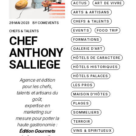
ACTUS
ART DE VIVRE
ARTS & ARTISANS
CHEFS & TALENTS
29 MAI 2023
BY
COMEVENTS
EVENTS
FOOD TRIP
CHEFS & TALENTS
CHEF
FORMATIONS
ANTHONY
GALERIE D'ART
HÔTELS DE CARACTERE
SALLIEGE
HÔTELS HISTORIQUES
HÔTELS PALACES
Agence et édition
LES PROS
pour les chefs,
talents et artisans du
MAISON D'HÔTES
goût,
PLAGES
expertise en
marketing sur
SOMMELIERS
mesure pour porter la
TERROIR
haute gastronomie :
Édition Gourmets
VINS & SPIRITUEUX