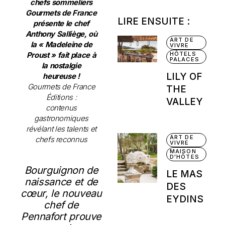
chefs sommeliers
Gourmets de France
LIRE ENSUITE :
présente le chef
Anthony Salliège, où
ART DE
la « Madeleine de
VIVRE
Proust » fait place à
HÔTELS
PALACES
la nostalgie
LILY OF
heureuse !
Gourmets de France
THE
Éditions :
VALLEY
contenus
gastronomiques
révélant les talents et
ART DE
chefs reconnus
VIVRE
MAISON
D'HÔTES
Bourguignon de
LE MAS
naissance et de
DES
cœur, le nouveau
EYDINS
chef de
Pennafort prouve