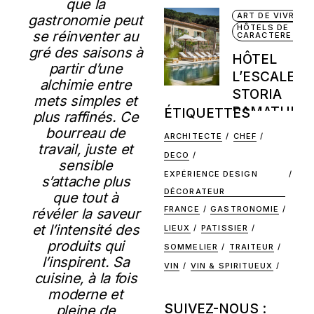
que la
ART DE VIVRE
gastronomie peut
HÔTELS DE
se réinventer au
CARACTERE
gré des saisons à
HÔTEL
partir d’une
L’ESCALET 
alchimie entre
STORIA
mets simples et
RAMATUELL
ÉTIQUETTES
plus raffinés. Ce
bourreau de
ARCHITECTE
CHEF
travail, juste et
DECO
sensible
EXPÉRIENCE DESIGN
s’attache plus
DÉCORATEUR
que tout à
FRANCE
GASTRONOMIE
révéler la saveur
et l’intensité des
LIEUX
PATISSIER
produits qui
SOMMELIER
TRAITEUR
l’inspirent. Sa
VIN
VIN & SPIRITUEUX
cuisine, à la fois
moderne et
SUIVEZ-NOUS :
pleine de